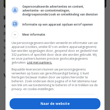
Gepersonaliseerde advertenties en content,
advertentie- en contentmetingen,
doelgroepenonderzoek en ontwikkeling van diensten
Ilona: “De moeders op school maken
Informatie op een apparaat opslaan en/of openen
altijd groepjes zonder mij”
Ilona en Jan ontmoetten elkaar tijdens een
Meer informatie
singlesreis. “Ik dacht eerst dat het een
Uw persoonsgegevens worden verwerkt en informatie van uw
vakantieliefde zou zijn,” zegt Ilona. “Je kent dat
apparaat (cookies, unieke ID's en andere apparaatgegevens)
kan worden opgeslagen door, geopend door en gedeeld met
wel, zo’n intense klik voor even, maar daarna gaat
332 partners of specifiek door deze site worden gebruikt. Wij
en onze partners kunnen precieze geolocatiegegevens
het we...
gebruiken.
Lijst met partners.
Bepaalde leveranciers kunnen uw persoonsgegevens
verwerken op basis van gerechtvaardigd belang. U kunt
Volg jij ons al?
hiertegen bezwaar maken door uw opties hieronder te
beheren. Zoek onderaan deze pagina of in het sitemenu naar
een link om uw toestemming te beheren of in te trekken via de
privacy- en cookie-instellingen.
Naar de website